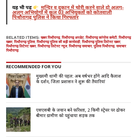
यह भी पढ़ें
मन्दिर व दुकान में चोरी करने वाले दो अलग-
अलग अभियोगों में कुल 03 अभियुक्तों को कोतवाली
पिथौरागढ़ पुलिस ने किया गिरफ्तार
RELATED ITEMS:
खबर पिथौरागढ़
,
पिथौरागढ़ अपडेट
,
पिथौरागढ़ कांग्रेस कमेटी
,
पिथौरागढ़
खबर
,
पिथौरागढ़ पुलिस
,
पिथौरागढ़ पुलिस की बड़ी कार्यवाही
,
पिथौरागढ़ पुलिस लिटेस्ट खबर
,
पिथौरागढ़ लिटेस्ट खबर
,
पिथौरागढ़ लिटेस्ट न्यूज
,
पिथौरागढ़ समाचार
,
पुलिस पिथौरागढ़
,
समाचार
पिथौरागढ़
RECOMMENDED FOR YOU
मुख्यमंत्री धामी की पहल: अब वर्षभर होंगे आदि कैलाश
के दर्शन, जिला प्रशासन ने शुरू की तैयारियां
एसएसबी के जवान बने फरिश्ता, 2 किमी स्ट्रेचर पर ढोकर
बीमार ग्रामीण को पहुंचाया सड़क तक