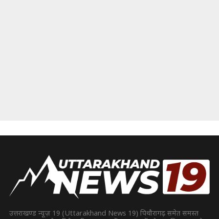
उत्तराखण्ड न्यूज़ 19 (Uttarakhand News 19) पिथौरागढ़ समेत समस्त