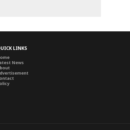
UICK LINKS
ome
atest News
bout
dvertisement
ontact
olicy