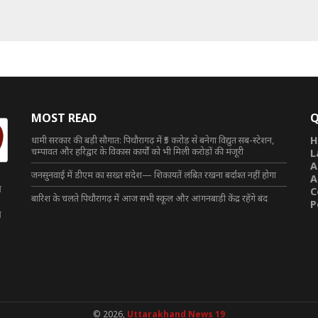
MOST READ
Q
धामी सरकार की बड़ी सौगात: पिथौरागढ़ में ₹5 करोड़ से बनेगा विद्युत सब-स्टेशन,
H
चम्पावत और हरिद्वार के विकास कार्यों को भी मिली करोड़ों की मंजूरी
L
A
जनसुनवाई में डीएम का सख्त संदेश— शिकायतें लंबित रखना बर्दाश्त नहीं होगा
A
त
C
बारिश के चलते पिथौरागढ़ में आज सभी स्कूल और आंगनबाड़ी केंद्र रहेंगे बंद
P
त
© 2026,
Uttarakhand News 19