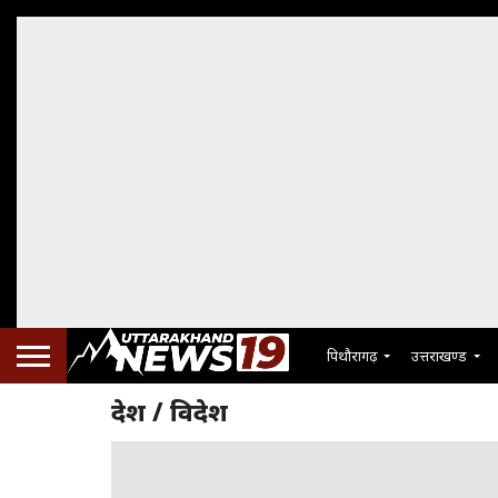
पिथौरागढ़
उत्तराखण्ड
देश / विदेश