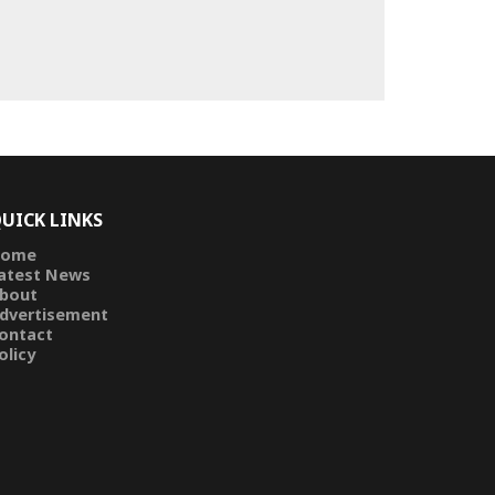
UICK LINKS
ome
atest News
bout
dvertisement
ontact
olicy