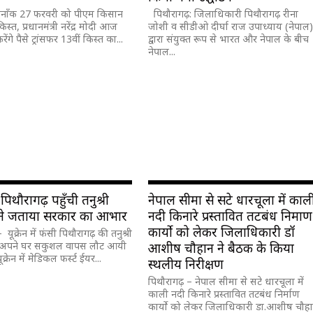
िनाँक 27 फरवरी को पीएम किसान
पिथौरागढ़: जिलाधिकारी पिथौरागढ़ रीना
स्त, प्रधानमंत्री नरेंद्र मोदी आज
जोशी व सीडीओ दीर्घा राज उपाध्याय (नेपाल
ेंगे पैसे ट्रांसफर 13वीं किस्त का...
द्वारा संयुक्त रूप से भारत और नेपाल के बीच
नेपाल...
े पिथौरागढ़ पहुँची तनुश्री
नेपाल सीमा से सटे धारचूला में काल
 ने जताया सरकार का आभार
नदी किनारे प्रस्तावित तटबंध निर्माण
कार्यो को लेकर जिलाधिकारी डॉ
यूक्रेन में फंसी पिथौरागढ़ की तनुश्री
 अपने घर सकुशल वापस लौट आयी
आशीष चौहान ने बैठक के किया
यूक्रेन में मेडिकल फर्स्ट ईयर...
स्थलीय निरीक्षण
पिथौरागढ़ – नेपाल सीमा से सटे धारचूला में
काली नदी किनारे प्रस्तावित तटबंध निर्माण
कार्यो को लेकर जिलाधिकारी डा.आशीष चौह