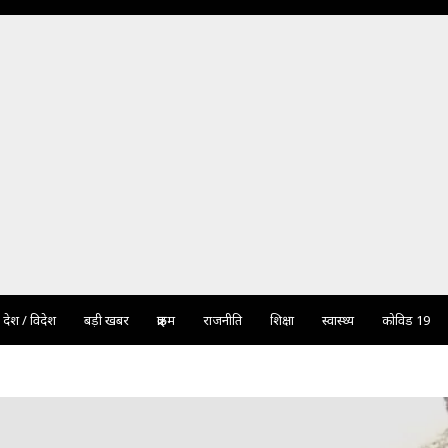
देश / विदेश
बड़ी खबर
क्राइम
राजनीति
शिक्षा
स्वास्थ्य
कोविड 19