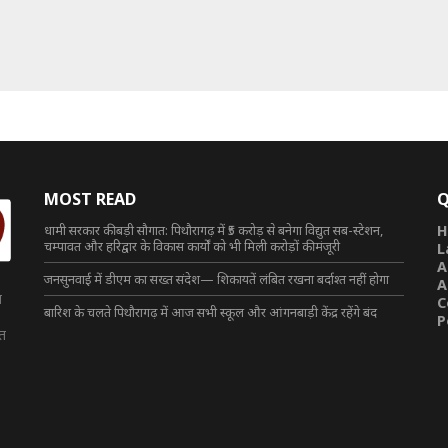
MOST READ
Q
धामी सरकार की बड़ी सौगात: पिथौरागढ़ में ₹5 करोड़ से बनेगा विद्युत सब-स्टेशन,
H
चम्पावत और हरिद्वार के विकास कार्यों को भी मिली करोड़ों की मंजूरी
L
A
जनसुनवाई में डीएम का सख्त संदेश— शिकायतें लंबित रखना बर्दाश्त नहीं होगा
A
त
C
बारिश के चलते पिथौरागढ़ में आज सभी स्कूल और आंगनबाड़ी केंद्र रहेंगे बंद
P
ित