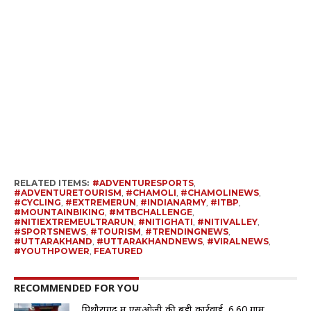
RELATED ITEMS:
#ADVENTURESPORTS
,
#ADVENTURETOURISM
,
#CHAMOLI
,
#CHAMOLINEWS
,
#CYCLING
,
#EXTREMERUN
,
#INDIANARMY
,
#ITBP
,
#MOUNTAINBIKING
,
#MTBCHALLENGE
,
#NITIEXTREMEULTRARUN
,
#NITIGHATI
,
#NITIVALLEY
,
#SPORTSNEWS
,
#TOURISM
,
#TRENDINGNEWS
,
#UTTARAKHAND
,
#UTTARAKHANDNEWS
,
#VIRALNEWS
,
#YOUTHPOWER
,
FEATURED
RECOMMENDED FOR YOU
पिथौरागढ़ में एसओजी की बड़ी कार्रवाई, 6.60 ग्राम