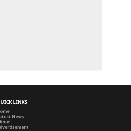
UICK LINKS
ome
atest News
bout
dvertisement