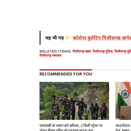
यह भी पढ़ें
कोरोना बुलेटिन पिथौरागढ़ बागे
RELATED ITEMS:
पिथौरागढ़ खबर
,
पिथौरागढ़ पुलिस
,
पिथौरागढ़ पुल
पिथौरागढ़ समाचार
RECOMMENDED FOR YOU
एसएसबी के जवान बने फरिश्ता, 2 किमी स्ट्रेचर पर
काठगोदाम-द
ढोकर बीमार ग्रामीण को पहुंचाया सड़क तक
तेज, सांसद 