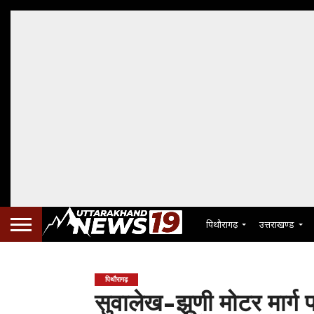
पिथौरागढ़
उत्तराखण्ड
पिथौरागढ़
सुवालेख-झूणी मोटर मार्ग प