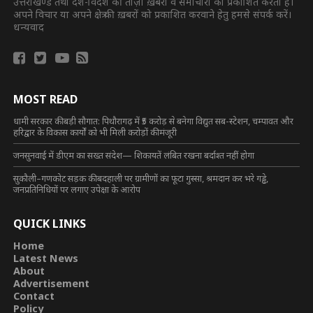
उत्तराखण्ड तथा देश-विदेश की ताज़ा ख़बरों व समाचारों को प्रकाशित करता है।
अपने विचार या अपने क्षेत्र की ख़बरों को प्रकाशित करवाने हेतु हमसे संपर्क करें।
धन्यवाद
MOST READ
धामी सरकार की बड़ी सौगात: पिथौरागढ़ में ₹5 करोड़ से बनेगा विद्युत सब-स्टेशन, चम्पावत और
हरिद्वार के विकास कार्यों को भी मिली करोड़ों की मंजूरी
जनसुनवाई में डीएम का सख्त संदेश— शिकायतें लंबित रखना बर्दाश्त नहीं होगा
सुकौली–गणकोट सड़क की बदहाली पर ग्रामीणों का फूटा गुस्सा, श्रमदान कर भरे गड्ढे,
जनप्रतिनिधियों पर लगाए उपेक्षा के आरोप
QUICK LINKS
Home
Latest News
About
Advertisement
Contact
Policy