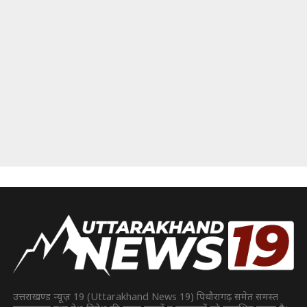
उत्तराखण्ड न्यूज़ 19 (Uttarakhand News 19) पिथौरागढ़ समेत समस्त