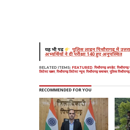
यह भी पढ़ें
पुलिस लाइन पिथौरागढ़ में उत्तर
अभ्यर्थियों ने दी परीक्षा 140 हुए अनुपस्थित
RELATED ITEMS:
FEATURED
,
पिथौरागढ़ अपडेट
,
पिथौरागढ़
लिटेस्ट खबर
,
पिथौरागढ़ लिटेस्ट न्यूज
,
पिथौरागढ़ समाचार
,
पुलिस पिथौरागढ़
RECOMMENDED FOR YOU