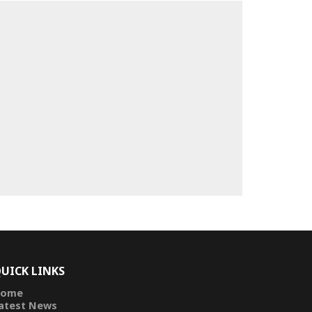
UICK LINKS
ome
atest News