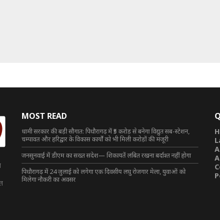
MOST READ
Q
धामी सरकार की बड़ी सौगात: पिथौरागढ़ में ₹5 करोड़ से बनेगा विद्युत सब-स्टेशन,
H
चम्पावत और हरिद्वार के विकास कार्यों को भी मिली करोड़ों की मंजूरी
L
A
जनसुनवाई में डीएम का सख्त संदेश— शिकायतें लंबित रखना बर्दाश्त नहीं होगा
A
त
C
पिथौरागढ़ में 24 जुलाई को लगेगा एक दिवसीय लघु रोजगार मेला, युवाओं को
P
मिलेगा नौकरी का अवसर
ित