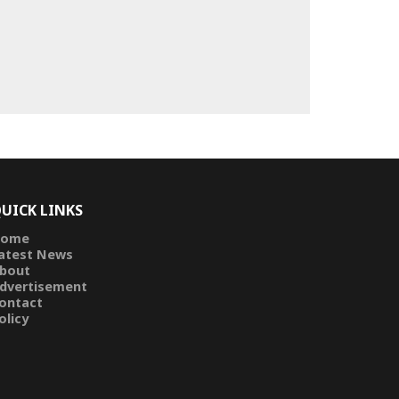
UICK LINKS
ome
atest News
bout
dvertisement
ontact
olicy