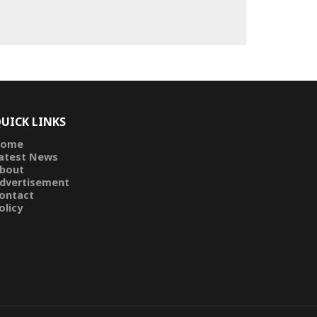
UICK LINKS
ome
atest News
bout
dvertisement
ontact
olicy