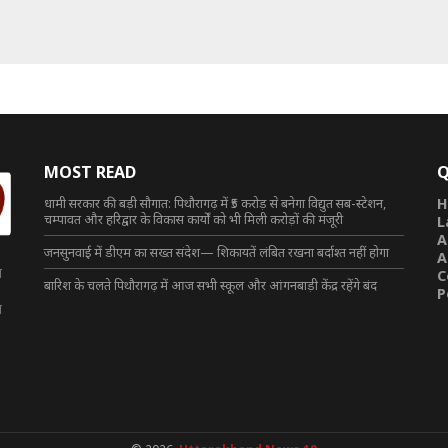
MOST READ
Q
धामी सरकार की बड़ी सौगात: पिथौरागढ़ में ₹5 करोड़ से बनेगा विद्युत सब-स्टेशन,
H
चम्पावत और हरिद्वार के विकास कार्यों को भी मिली करोड़ों की मंजूरी
L
A
जनसुनवाई में डीएम का सख्त संदेश— शिकायतें लंबित रखना बर्दाश्त नहीं होगा
A
त
C
बारिश के चलते पिथौरागढ़ में आज सभी स्कूल और आंगनबाड़ी केंद्र रहेंगे बंद
P
त