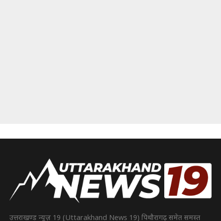
उत्तराखण्ड न्यूज़ 19 (Uttarakhand News 19) पिथौरागढ़ समेत समस्त