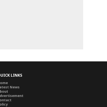
UICK LINKS
ome
atest News
bout
dvertisement
ontact
olicy