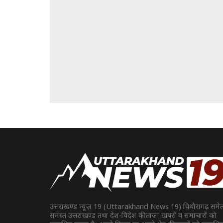
उत्तराखण्ड न्यूज़ 19 (Uttarakhand News 19) पिथौरागढ़ समे
समस्त उत्तराखण्ड तथा देश-विदेश की ताज़ा ख़बरों व समाचारों को