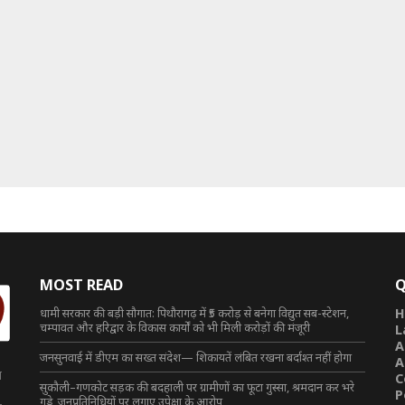
MOST READ
Q
धामी सरकार की बड़ी सौगात: पिथौरागढ़ में ₹5 करोड़ से बनेगा विद्युत सब-स्टेशन,
H
चम्पावत और हरिद्वार के विकास कार्यों को भी मिली करोड़ों की मंजूरी
L
A
जनसुनवाई में डीएम का सख्त संदेश— शिकायतें लंबित रखना बर्दाश्त नहीं होगा
A
त
C
सुकौली–गणकोट सड़क की बदहाली पर ग्रामीणों का फूटा गुस्सा, श्रमदान कर भरे
P
गड्ढे, जनप्रतिनिधियों पर लगाए उपेक्षा के आरोप