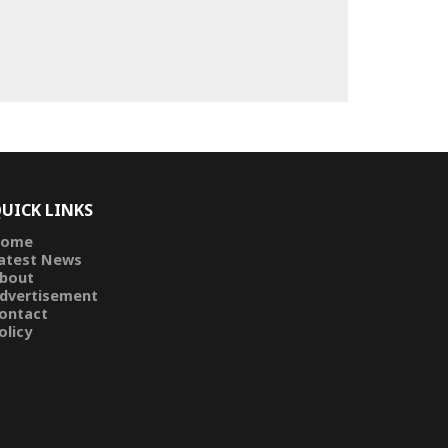
UICK LINKS
ome
atest News
bout
dvertisement
ontact
olicy