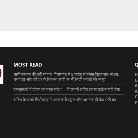
MOST READ
Q
धामी सरकार की बड़ी सौगात: पिथौरागढ़ में ₹5 करोड़ से बनेगा विद्युत सब-स्टेशन,
H
चम्पावत और हरिद्वार के विकास कार्यों को भी मिली करोड़ों की मंजूरी
L
A
जनसुनवाई में डीएम का सख्त संदेश— शिकायतें लंबित रखना बर्दाश्त नहीं होगा
A
त
C
बारिश के चलते पिथौरागढ़ में आज सभी स्कूल और आंगनबाड़ी केंद्र रहेंगे बंद
P
त