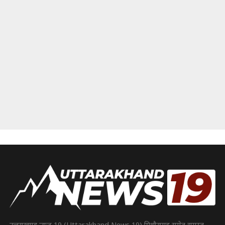
उत्तराखण्ड न्यूज़ 19 (Uttarakhand News 19) पिथौरागढ़ समेत समस्त