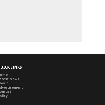
UICK LINKS
ome
atest News
bout
dvertisement
ontact
olicy