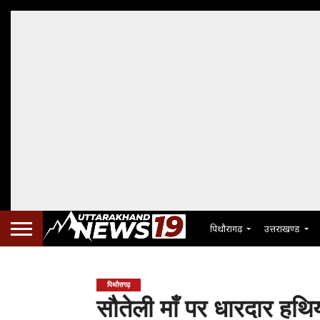
पिथौरागढ़
उत्तराखण्ड
पिथौरागढ़
सौतेली माँ पर धारदार हथि