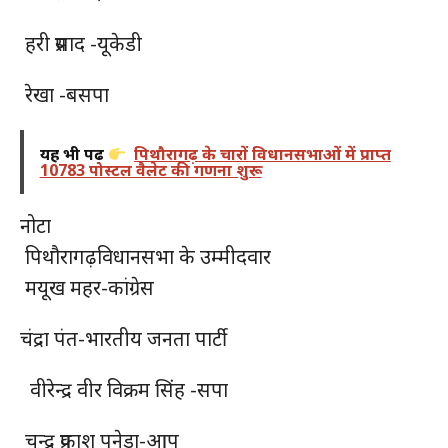
हरी प्रसाद -यूकेडी
रेखा -बसपा
यह भी पढ़ें
पिथौरागढ़ के चारों विधानसभाओं में प्राप्त
10783 पोस्टल वैलेट की गणना शुरू
नोटा
पिथौरागढ़विधानसभा के उम्मीदवार
मयूख महर-कांग्रेस
चंद्रा पंत-भारतीय जनता पार्टी
वीरेन्द्र वीर विक्रम सिंह -सपा
चन्द्र प्रकाश पुनेड़ा-आप