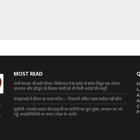
MOST READ
Q
धामी सरकार की बड़ी सौगात: पिथौरागढ़ में ₹5 करोड़ से बनेगा विद्युत सब-स्टेशन,
H
चम्पावत और हरिद्वार के विकास कार्यों को भी मिली करोड़ों की मंजूरी
L
A
जनसुनवाई में डीएम का सख्त संदेश— शिकायतें लंबित रखना बर्दाश्त नहीं होगा
A
त
C
सुकौली–गणकोट सड़क की बदहाली पर ग्रामीणों का फूटा गुस्सा, श्रमदान कर भरे
P
गड्ढे, जनप्रतिनिधियों पर लगाए उपेक्षा के आरोप
त