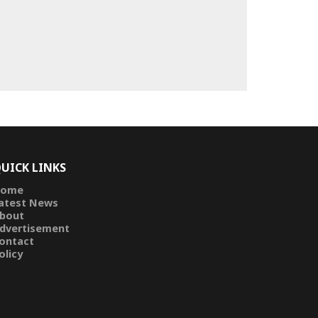
UICK LINKS
ome
atest News
bout
dvertisement
ontact
olicy