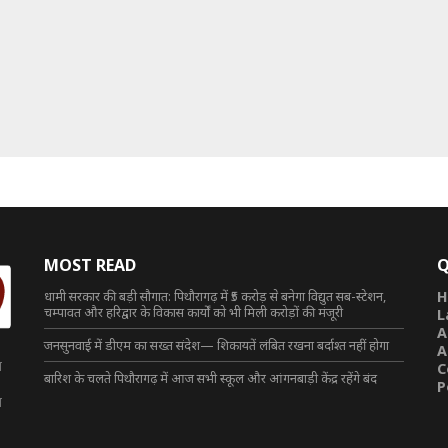
MOST READ
Q
धामी सरकार की बड़ी सौगात: पिथौरागढ़ में ₹5 करोड़ से बनेगा विद्युत सब-स्टेशन,
H
चम्पावत और हरिद्वार के विकास कार्यों को भी मिली करोड़ों की मंजूरी
L
A
जनसुनवाई में डीएम का सख्त संदेश— शिकायतें लंबित रखना बर्दाश्त नहीं होगा
A
त
C
बारिश के चलते पिथौरागढ़ में आज सभी स्कूल और आंगनबाड़ी केंद्र रहेंगे बंद
P
त