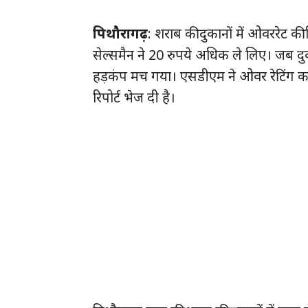
पि‌थौरागढ़
: शराब की दुकानों में ओवररेट 
सेल्समैन ने 20 रुपये अधिक ले लिए। जब दु
हड़कंप मच गया। एसडीएम ने ओवर रेटिंग कर
रिपोर्ट भेज दी है।