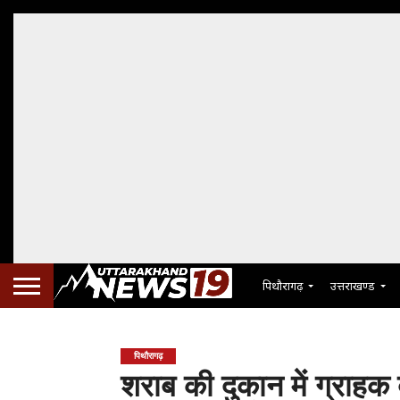
पिथौरागढ़
उत्तराखण्ड
पिथौरागढ़
शराब की दुकान में ग्राहक 