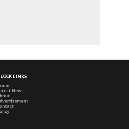
UICK LINKS
ome
atest News
bout
dvertisement
ontact
olicy