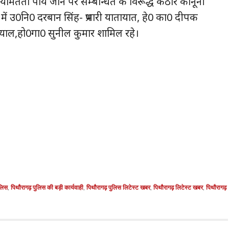
नियमितता पाये जाने पर सम्बन्धित के विरूद्ध कठोर कानूनी
में उ0नि0 दरबान सिंह- प्रभारी यातायात, हे0 का0 दीपक
न्याल,हो0गा0 सुनील कुमार शामिल रहे।
ुलिस
,
पिथौरागढ़ पुलिस की बड़ी कार्यवाही
,
पिथौरागढ़ पुलिस लिटेस्ट खबर
,
पिथौरागढ़ लिटेस्ट खबर
,
पिथौरागढ़