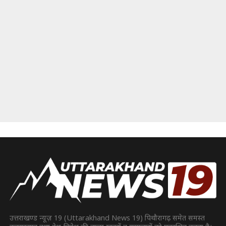
उत्तराखण्ड न्यूज़ 19 (Uttarakhand News 19) पिथौरागढ़ समेत समस्त