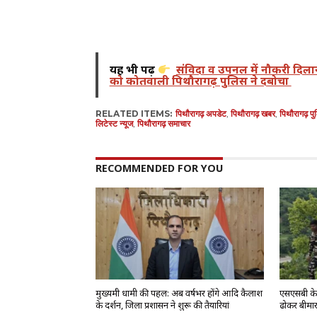
यह भी पढ़ें
संविदा व उपनल में नौकरी दिला
को कोतवाली पिथौरागढ़ पुलिस ने दबोचा
RELATED ITEMS:
पिथौरागढ़ अपडेट
,
पिथौरागढ़ खबर
,
पिथौरागढ़ प
लिटेस्ट न्यूज
,
पिथौरागढ़ समाचार
RECOMMENDED FOR YOU
मुख्यमंत्री धामी की पहल: अब वर्षभर होंगे आदि कैलाश
एसएसबी के ज
के दर्शन, जिला प्रशासन ने शुरू की तैयारियां
ढोकर बीमार