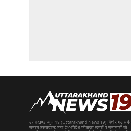
उत्तराखण्ड न्यूज़ 19 (Uttarakhand News 19) पिथौरागढ़ समे
समस्त उत्तराखण्ड तथा देश-विदेश की ताज़ा ख़बरों व समाचारों को