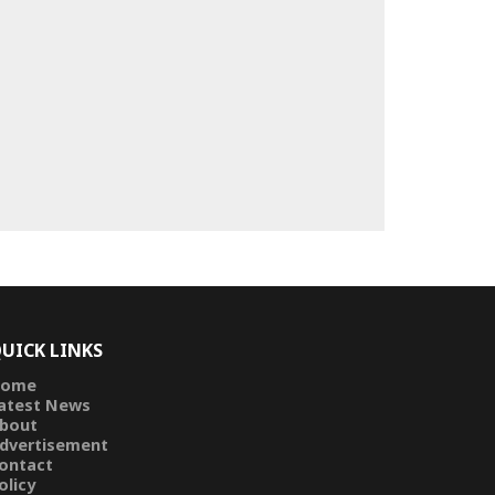
UICK LINKS
ome
atest News
bout
dvertisement
ontact
olicy