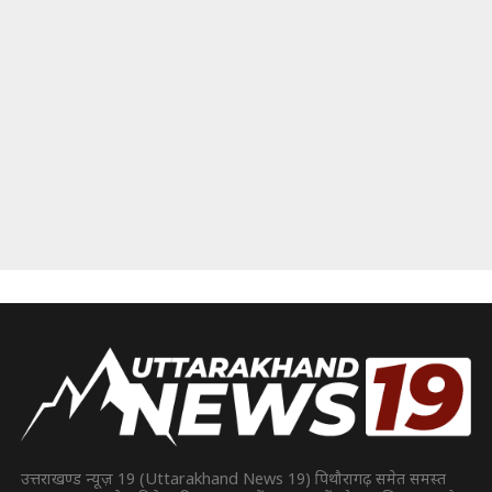
उत्तराखण्ड न्यूज़ 19 (Uttarakhand News 19) पिथौरागढ़ समेत समस्त