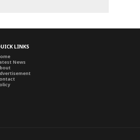
UICK LINKS
ome
atest News
bout
dvertisement
ontact
olicy