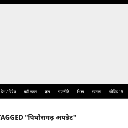
देश / विदेश
बड़ी खबर
क्राइम
राजनीति
शिक्षा
स्वास्थ्य
कोविड 19
AGGED "पिथौरागढ़ अपडेट"