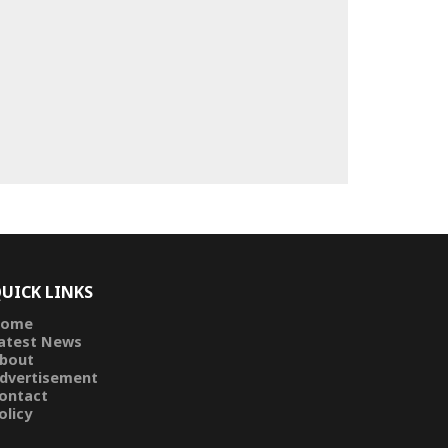
UICK LINKS
ome
atest News
bout
dvertisement
ontact
olicy