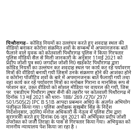
पिथौरागढ़
– कोविड नियमों का उल्लंघन करते हुए शवदाह स्थल की
वीडियो बनाकर कोरोना संक्रमित शवों के सम्बन्ध में अपमानजनक बातें
फैलाने वाले युवक को कोतवाली पिथौरागढ़ पुलिस ने किया गिरफ्तार
पुलिस मीडिया सैल से मिली जानकारी के अनुसार 11मई 2021 को
प्रदीप जोशी पुत्र स्व0 जगदीश जोशी नि0 खड़कोट पिथौरागढ द्वारा
कोविड नियमों का उल्लंघन कर शवदाह स्थल पर कार्य कर रहे पर्यावरण
मित्रों की वीडियो बनायी गयी जिसमें उनके संक्रमण होने की आशंका होने
व कोरोना पॉजीटिव शवों के बारे में अपमानजनक बातें फैलायी गयी तथा
वहां कार्य कर रहें पर्यावरण मित्रों का मनोबल गिराना व मानसिक रूप से
परेशान कर, उक्त वीडियो को सोशल मीडिया पर वायरल की गयी, जिस
पर एसडीएम पिथौराग तुषार सैनी की तहरीर पर कोतवाली पिथौरागढ में
दिनाँक 13 मई 2021 को धारा- 188/ 269 /270/ 297/
501/505(2) IPC B 51B आपदा प्रबन्धन अधि0 के अंतर्गत अभियोग
पंजीकृत किया गया । पुलिस अधीक्षक सुखबीर सिंह के निर्देश
निर्देशानुसार, उ0नि0 मनोज अधिकारी के नेतृत्व में पुलिस टीम द्वारा
सुरागरसी करते हुए दिनांक 06 जून 2021 को अभियुक्त प्रदीप जोशी
उपरोक्त को जजी तिराहा के पास से गिरफ्तार किया गया। अभियुक्त को
माननीय न्यायालय पेश किया जा रहा है ।