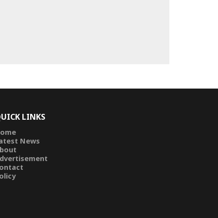
UICK LINKS
ome
atest News
bout
dvertisement
ontact
olicy