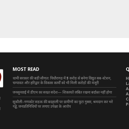
MOST READ
Q
धामी सरकार की बड़ी सौगात: पिथौरागढ़ में ₹5 करोड़ से बनेगा विद्युत सब-स्टेशन,
H
चम्पावत और हरिद्वार के विकास कार्यों को भी मिली करोड़ों की मंजूरी
L
A
जनसुनवाई में डीएम का सख्त संदेश— शिकायतें लंबित रखना बर्दाश्त नहीं होगा
A
त
C
सुकौली–गणकोट सड़क की बदहाली पर ग्रामीणों का फूटा गुस्सा, श्रमदान कर भरे
P
गड्ढे, जनप्रतिनिधियों पर लगाए उपेक्षा के आरोप
त