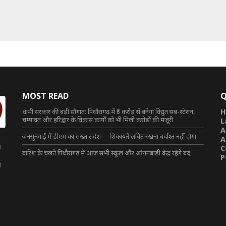
MOST READ
Q
धामी सरकार की बड़ी सौगात: पिथौरागढ़ में ₹5 करोड़ से बनेगा विद्युत सब-स्टेशन,
H
चम्पावत और हरिद्वार के विकास कार्यों को भी मिली करोड़ों की मंजूरी
L
A
जनसुनवाई में डीएम का सख्त संदेश— शिकायतें लंबित रखना बर्दाश्त नहीं होगा
A
त
C
बारिश के चलते पिथौरागढ़ में आज सभी स्कूल और आंगनबाड़ी केंद्र रहेंगे बंद
P
त