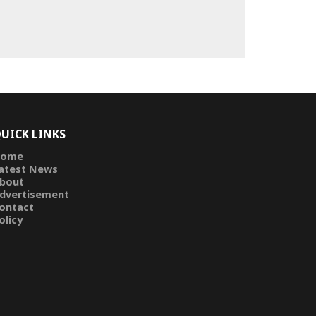
UICK LINKS
ome
atest News
bout
dvertisement
ontact
olicy