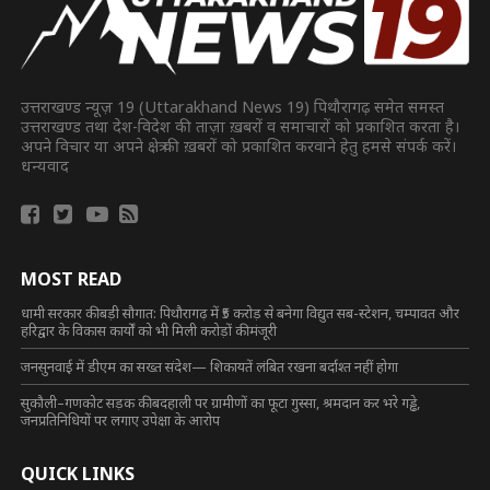
उत्तराखण्ड न्यूज़ 19 (Uttarakhand News 19) पिथौरागढ़ समेत समस्त
उत्तराखण्ड तथा देश-विदेश की ताज़ा ख़बरों व समाचारों को प्रकाशित करता है।
अपने विचार या अपने क्षेत्र की ख़बरों को प्रकाशित करवाने हेतु हमसे संपर्क करें।
धन्यवाद
MOST READ
धामी सरकार की बड़ी सौगात: पिथौरागढ़ में ₹5 करोड़ से बनेगा विद्युत सब-स्टेशन, चम्पावत और
हरिद्वार के विकास कार्यों को भी मिली करोड़ों की मंजूरी
जनसुनवाई में डीएम का सख्त संदेश— शिकायतें लंबित रखना बर्दाश्त नहीं होगा
सुकौली–गणकोट सड़क की बदहाली पर ग्रामीणों का फूटा गुस्सा, श्रमदान कर भरे गड्ढे,
जनप्रतिनिधियों पर लगाए उपेक्षा के आरोप
QUICK LINKS