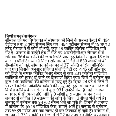
पिथौरागढ़/बागेश्वर
सीमान्त जनपद पिथौरागढ़ में सोमवार को जिले के समस्त केन्द्रों में 464
एंटीजन तथा 2 त्रुनेट सैम्पल लिए गए। 464 एंटीजन सैम्पल में 19 तथा 2
त्रुनेट सैम्पल में से कोई भी नहीं, कुल 19 व्यक्ति कोरोना पॉजिटिव पाये
गए है। जनपद के बाहरी लैब में भेजे गए आरटीपीसीआर सैम्पल में से
सोमवार 364 व्यक्तियों की जांच रिपोर्ट प्राप्त हुई,जिनमें से कुल 18 लोग
कोरोना पॉजिटिव व्यक्ति मिले। सोमवार को जिले में 830 व्यक्तियों की
सैम्पलिंग की गई, सोमवार को जनपद में 37 व्यक्ति कोरोना पॉजिटिव
पाए गए। जिसके अनुसार प्रतिशत पॉजीटिविटी दर 4.45 रही सोमवार
को जिले के समस्त कोविड केअर सेन्टर से कुल 231 कोरोना पॉजिटिव
व्यक्तियों को स्वस्थ हो जाने पर डिस्चार्ज किया गया। जिले में वर्तमान तक
कुल 140 व्यक्तियों की कोरोना से मृत्यु हुई है। विगत 24 घंटे में जिले में
एक भी कोरोना पॉजिटिव व्यक्ति की मृत्यु नहीं हुई। सोमवार को जिले में
विभिन्न कोविड केअर सेन्टर में कुल 931 एक्टिव केस है। वहीं जनपद
बागेश्वर में सीएमओ डॉ0 बी0 डी0 जोशी द्वारा बताया सोमवार को
जनपद से कोविड 19 संक्रमण की जाँच के लिए 13 सैंपल भेजे गयें हैं।
जनपद में वर्तमान तक 94762 सैंपल भेजे जा चुकें हैं, जिनमें से जनपद
में कोरोना के 5919 पॉजिटिव केस, सामने आए है। जनपद से वर्तमान
तक 5539 मरीज अब तक स्वस्थ हो कर डिस्चार्ज हो चुके है। वर्तमान में
जनपद में 331 संक्रमित मरीजो में से 22 का उपचार कोविड अस्पताल में