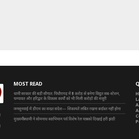
MOST READ
Q
धामी सरकार की बड़ी सौगात: पिथौरागढ़ में ₹5 करोड़ से बनेगा विद्युत सब-स्टेशन,
H
चम्पावत और हरिद्वार के विकास कार्यों को भी मिली करोड़ों की मंजूरी
L
A
जनसुनवाई में डीएम का सख्त संदेश— शिकायतें लंबित रखना बर्दाश्त नहीं होगा
A
त
C
मुख्यमंत्री धामी ने सोमनाथ स्वाभिमान पर्व विशेष रेल यात्रा को दिखाई हरी झंडी
P
त