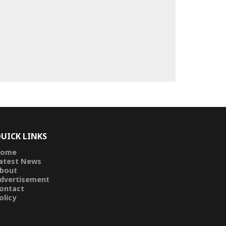
UICK LINKS
ome
atest News
bout
dvertisement
ontact
olicy