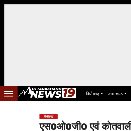
पिथौरागढ़
उत्तराखण्ड
पिथौरागढ़
एस0ओ0जी0 एवं कोतवाली पि