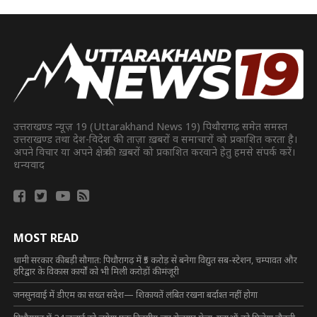
उत्तराखण्ड न्यूज़ 19 (Uttarakhand News 19) पिथौरागढ़ समेत समस्त
उत्तराखण्ड तथा देश-विदेश की ताज़ा ख़बरों व समाचारों को प्रकाशित करता है।
अपने विचार या अपने क्षेत्र की ख़बरों को प्रकाशित करवाने हेतु हमसे संपर्क करें।
धन्यवाद
MOST READ
धामी सरकार की बड़ी सौगात: पिथौरागढ़ में ₹5 करोड़ से बनेगा विद्युत सब-स्टेशन, चम्पावत और
हरिद्वार के विकास कार्यों को भी मिली करोड़ों की मंजूरी
जनसुनवाई में डीएम का सख्त संदेश— शिकायतें लंबित रखना बर्दाश्त नहीं होगा