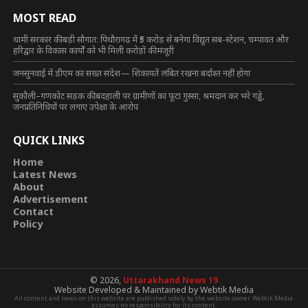
MOST READ
धामी सरकार की बड़ी सौगात: पिथौरागढ़ में ₹5 करोड़ से बनेगा विद्युत सब-स्टेशन, चम्पावत और
हरिद्वार के विकास कार्यों को भी मिली करोड़ों की मंजूरी
जनसुनवाई में डीएम का सख्त संदेश— शिकायतें लंबित रखना बर्दाश्त नहीं होगा
सुकौली–गणकोट सड़क की बदहाली पर ग्रामीणों का फूटा गुस्सा, श्रमदान कर भरे गड्ढे,
जनप्रतिनिधियों पर लगाए उपेक्षा के आरोप
QUICK LINKS
Home
Latest News
About
Advertisement
Contact
Policy
© 2026,
Uttarakhand News 19
Website Developed & Maintained by Webtik Media
All content and news on this website are published solely by the website owner. Webtik Media
assumes no responsibility for its content.