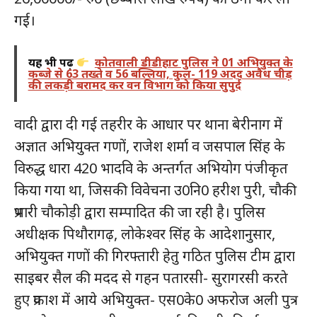
गई।
यह भी पढ़ें
कोतवाली डीडीहाट पुलिस ने 01 अभियुक्त के
कब्जे से 63 तख्ते व 56 बल्लिया, कुल- 119 अदद अवैध चीड़
की लकड़ी बरामद कर वन विभाग को किया सुपुर्द
वादी द्वारा दी गई तहरीर के आधार पर थाना बेरीनाग में
अज्ञात अभियुक्त गणों, राजेश शर्मा व जसपाल सिंह के
विरुद्ध धारा 420 भादवि के अन्तर्गत अभियोग पंजीकृत
किया गया था, जिसकी विवेचना उ0नि0 हरीश पुरी, चौकी
प्रभारी चौकोड़ी द्वारा सम्पादित की जा रही है। पुलिस
अधीक्षक पिथौरागढ़, लोकेश्वर सिंह के आदेशानुसार,
अभियुक्त गणों की गिरफ्तारी हेतु गठित पुलिस टीम द्वारा
साइबर सैल की मदद से गहन पतारसी- सुरागरसी करते
हुए प्रकाश में आये अभियुक्त- एस0के0 अफरोज अली पुत्र