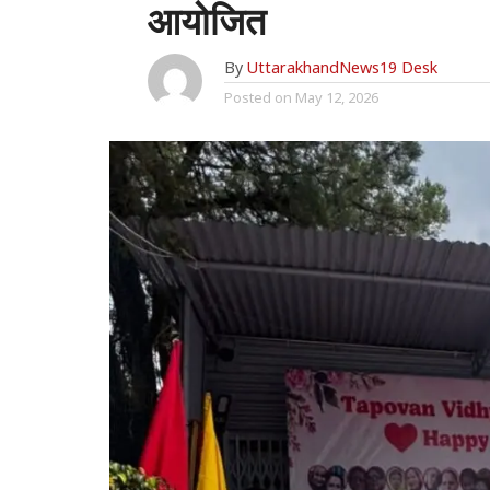
आयोजित
By
UttarakhandNews19 Desk
Posted on
May 12, 2026